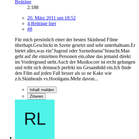
Beiträge
2.188
20. März 2011 um 18:52
4 Beiträge hier
#8
Für mich persönlich einer der besten Skinhead Filme
überhapt.Geschickt in Szene gesetzt und sehr unterhaltsam.Er
bietet alles,was ein"Jugend oder Szenedrama"braucht.Man
geht auf die einzelnen Personen ein,ohne das jemand direkt
im Vordergrund steht.Auch der Musikscore ist recht gelungen
und reiht sich demnach perfekt ins Gesamtbild ein.Ich finde
den Film auf jeden Fall besser als so ne Kake wie
z.b.Skinheads vs.Hooligans.Mehr davon...
Inhalt melden
Zitieren