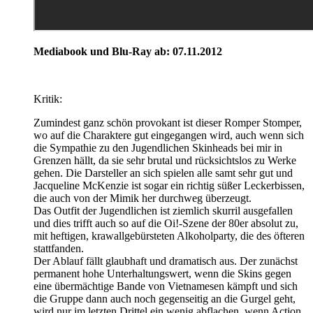
Mediabook und Blu-Ray ab: 07.11.2012
Kritik:
Zumindest ganz schön provokant ist dieser Romper Stomper,
wo auf die Charaktere gut eingegangen wird, auch wenn sich
die Sympathie zu den Jugendlichen Skinheads bei mir in
Grenzen hällt, da sie sehr brutal und rücksichtslos zu Werke
gehen. Die Darsteller an sich spielen alle samt sehr gut und
Jacqueline McKenzie ist sogar ein richtig süßer Leckerbissen,
die auch von der Mimik her durchweg überzeugt.
Das Outfit der Jugendlichen ist ziemlich skurril ausgefallen
und dies trifft auch so auf die Oi!-Szene der 80er absolut zu,
mit heftigen, krawallgebürsteten Alkoholparty, die des öfteren
stattfanden.
Der Ablauf fällt glaubhaft und dramatisch aus. Der zunächst
permanent hohe Unterhaltungswert, wenn die Skins gegen
eine übermächtige Bande von Vietnamesen kämpft und sich
die Gruppe dann auch noch gegenseitig an die Gurgel geht,
wird nur im letzten Drittel ein wenig abflachen, wenn Action