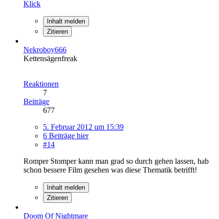
Klick
Inhalt melden
Zitieren
Nekroboy666
Kettensägenfreak
Reaktionen
7
Beiträge
677
5. Februar 2012 um 15:39
6 Beiträge hier
#14
Romper Stomper kann man grad so durch gehen lassen, hab
schon bessere Film gesehen was diese Thematik betrifft!
Inhalt melden
Zitieren
Doom Of Nightmare