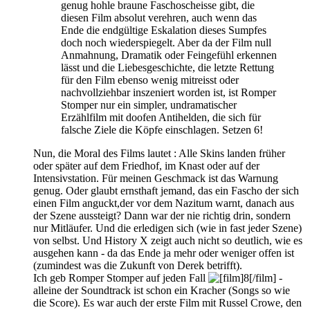
genug hohle braune Faschoscheisse gibt, die
diesen Film absolut verehren, auch wenn das
Ende die endgültige Eskalation dieses Sumpfes
doch noch wiederspiegelt. Aber da der Film null
Anmahnung, Dramatik oder Feingefühl erkennen
lässt und die Liebesgeschichte, die letzte Rettung
für den Film ebenso wenig mitreisst oder
nachvollziehbar inszeniert worden ist, ist Romper
Stomper nur ein simpler, undramatischer
Erzählfilm mit doofen Antihelden, die sich für
falsche Ziele die Köpfe einschlagen. Setzen 6!
Nun, die Moral des Films lautet : Alle Skins landen früher
oder später auf dem Friedhof, im Knast oder auf der
Intensivstation. Für meinen Geschmack ist das Warnung
genug. Oder glaubt ernsthaft jemand, das ein Fascho der sich
einen Film anguckt,der vor dem Nazitum warnt, danach aus
der Szene aussteigt? Dann war der nie richtig drin, sondern
nur Mitläufer. Und die erledigen sich (wie in fast jeder Szene)
von selbst. Und History X zeigt auch nicht so deutlich, wie es
ausgehen kann - da das Ende ja mehr oder weniger offen ist
(zumindest was die Zukunft von Derek betrifft).
Ich geb Romper Stomper auf jeden Fall
-
alleine der Soundtrack ist schon ein Kracher (Songs so wie
die Score). Es war auch der erste Film mit Russel Crowe, den