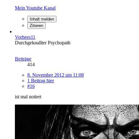
Mein Youtube Kanal
Inhalt melden
Zitieren
Vorhees11
Durchgeknallter Psychopath
Beiträge
414
8. November 2012 um 11:08
1 Beitrag hier
#16
ist mal notiert