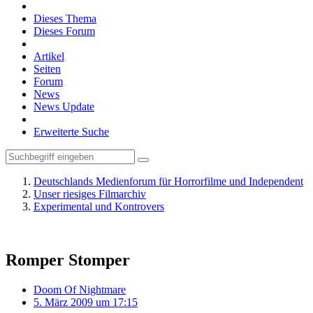
Dieses Thema
Dieses Forum
Artikel
Seiten
Forum
News
News Update
Erweiterte Suche
Deutschlands Medienforum für Horrorfilme und Independent
Unser riesiges Filmarchiv
Experimental und Kontrovers
Romper Stomper
Doom Of Nightmare
5. März 2009 um 17:15