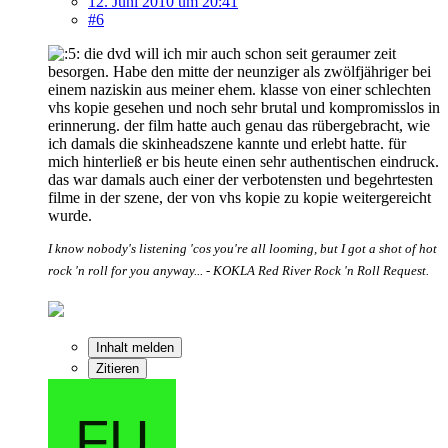
12. Juni 2010 um 20:41
#6
die dvd will ich mir auch schon seit geraumer zeit
besorgen. Habe den mitte der neunziger als zwölfjähriger bei
einem naziskin aus meiner ehem. klasse von einer schlechten
vhs kopie gesehen und noch sehr brutal und kompromisslos in
erinnerung. der film hatte auch genau das rübergebracht, wie
ich damals die skinheadszene kannte und erlebt hatte. für
mich hinterließ er bis heute einen sehr authentischen eindruck.
das war damals auch einer der verbotensten und begehrtesten
filme in der szene, der von vhs kopie zu kopie weitergereicht
wurde.
I know nobody's listening 'cos you're all looming, but I got a shot of hot
rock 'n roll for you anyway... - KOKLA Red River Rock 'n Roll Request.
Inhalt melden
Zitieren