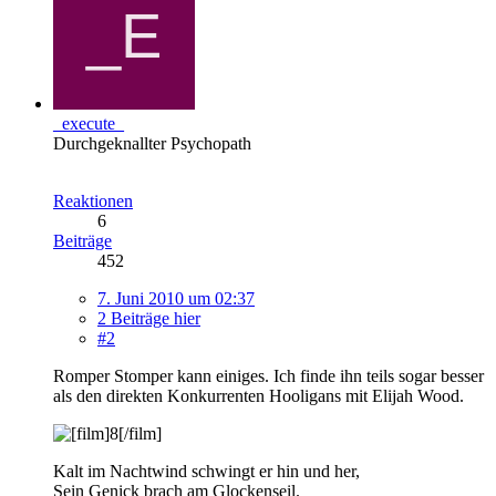
_execute_
Durchgeknallter Psychopath
Reaktionen
6
Beiträge
452
7. Juni 2010 um 02:37
2 Beiträge hier
#2
Romper Stomper kann einiges. Ich finde ihn teils sogar besser
als den direkten Konkurrenten Hooligans mit Elijah Wood.
Kalt im Nachtwind schwingt er hin und her,
Sein Genick brach am Glockenseil.