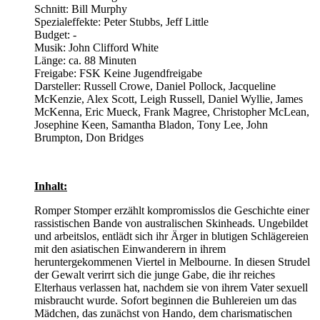
Schnitt: Bill Murphy
Spezialeffekte: Peter Stubbs, Jeff Little
Budget: -
Musik: John Clifford White
Länge: ca. 88 Minuten
Freigabe: FSK Keine Jugendfreigabe
Darsteller: Russell Crowe, Daniel Pollock, Jacqueline
McKenzie, Alex Scott, Leigh Russell, Daniel Wyllie, James
McKenna, Eric Mueck, Frank Magree, Christopher McLean,
Josephine Keen, Samantha Bladon, Tony Lee, John
Brumpton, Don Bridges
Inhalt:
Romper Stomper erzählt kompromisslos die Geschichte einer
rassistischen Bande von australischen Skinheads. Ungebildet
und arbeitslos, entlädt sich ihr Ärger in blutigen Schlägereien
mit den asiatischen Einwanderern in ihrem
heruntergekommenen Viertel in Melbourne. In diesen Strudel
der Gewalt verirrt sich die junge Gabe, die ihr reiches
Elterhaus verlassen hat, nachdem sie von ihrem Vater sexuell
misbraucht wurde. Sofort beginnen die Buhlereien um das
Mädchen, das zunächst von Hando, dem charismatischen