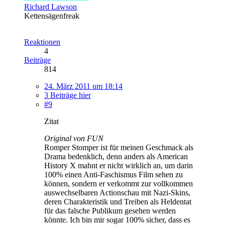
Richard Lawson
Kettensägenfreak
Reaktionen
4
Beiträge
814
24. März 2011 um 18:14
3 Beiträge hier
#9
Zitat
Original von FUN
Romper Stomper ist für meinen Geschmack als
Drama bedenklich, denn anders als American
History X mahnt er nicht wirklich an, um darin
100% einen Anti-Faschismus Film sehen zu
können, sondern er verkommt zur vollkommen
auswechselbaren Actionschau mit Nazi-Skins,
deren Charakteristik und Treiben als Heldentat
für das falsche Publikum gesehen werden
könnte. Ich bin mir sogar 100% sicher, dass es