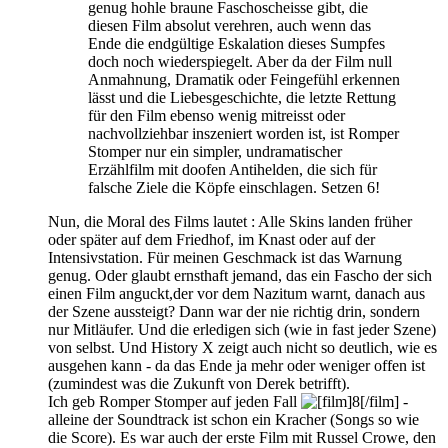
genug hohle braune Faschoscheisse gibt, die
diesen Film absolut verehren, auch wenn das
Ende die endgültige Eskalation dieses Sumpfes
doch noch wiederspiegelt. Aber da der Film null
Anmahnung, Dramatik oder Feingefühl erkennen
lässt und die Liebesgeschichte, die letzte Rettung
für den Film ebenso wenig mitreisst oder
nachvollziehbar inszeniert worden ist, ist Romper
Stomper nur ein simpler, undramatischer
Erzählfilm mit doofen Antihelden, die sich für
falsche Ziele die Köpfe einschlagen. Setzen 6!
Nun, die Moral des Films lautet : Alle Skins landen früher
oder später auf dem Friedhof, im Knast oder auf der
Intensivstation. Für meinen Geschmack ist das Warnung
genug. Oder glaubt ernsthaft jemand, das ein Fascho der sich
einen Film anguckt,der vor dem Nazitum warnt, danach aus
der Szene aussteigt? Dann war der nie richtig drin, sondern
nur Mitläufer. Und die erledigen sich (wie in fast jeder Szene)
von selbst. Und History X zeigt auch nicht so deutlich, wie es
ausgehen kann - da das Ende ja mehr oder weniger offen ist
(zumindest was die Zukunft von Derek betrifft).
Ich geb Romper Stomper auf jeden Fall
-
alleine der Soundtrack ist schon ein Kracher (Songs so wie
die Score). Es war auch der erste Film mit Russel Crowe, den