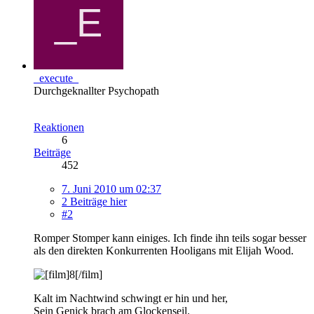
_execute_
Durchgeknallter Psychopath
Reaktionen
6
Beiträge
452
7. Juni 2010 um 02:37
2 Beiträge hier
#2
Romper Stomper kann einiges. Ich finde ihn teils sogar besser
als den direkten Konkurrenten Hooligans mit Elijah Wood.
Kalt im Nachtwind schwingt er hin und her,
Sein Genick brach am Glockenseil.