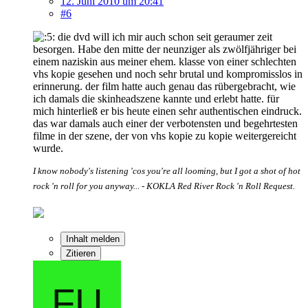
12. Juni 2010 um 20:41
#6
die dvd will ich mir auch schon seit geraumer zeit
besorgen. Habe den mitte der neunziger als zwölfjähriger bei
einem naziskin aus meiner ehem. klasse von einer schlechten
vhs kopie gesehen und noch sehr brutal und kompromisslos in
erinnerung. der film hatte auch genau das rübergebracht, wie
ich damals die skinheadszene kannte und erlebt hatte. für
mich hinterließ er bis heute einen sehr authentischen eindruck.
das war damals auch einer der verbotensten und begehrtesten
filme in der szene, der von vhs kopie zu kopie weitergereicht
wurde.
I know nobody's listening 'cos you're all looming, but I got a shot of hot
rock 'n roll for you anyway... - KOKLA Red River Rock 'n Roll Request.
Inhalt melden
Zitieren