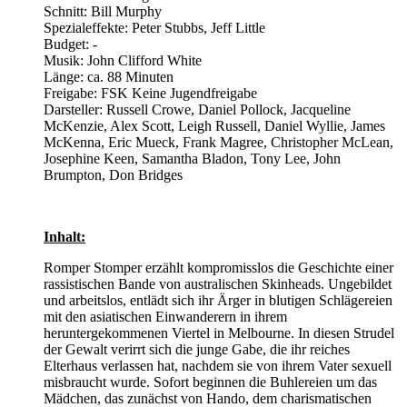
Schnitt: Bill Murphy
Spezialeffekte: Peter Stubbs, Jeff Little
Budget: -
Musik: John Clifford White
Länge: ca. 88 Minuten
Freigabe: FSK Keine Jugendfreigabe
Darsteller: Russell Crowe, Daniel Pollock, Jacqueline
McKenzie, Alex Scott, Leigh Russell, Daniel Wyllie, James
McKenna, Eric Mueck, Frank Magree, Christopher McLean,
Josephine Keen, Samantha Bladon, Tony Lee, John
Brumpton, Don Bridges
Inhalt:
Romper Stomper erzählt kompromisslos die Geschichte einer
rassistischen Bande von australischen Skinheads. Ungebildet
und arbeitslos, entlädt sich ihr Ärger in blutigen Schlägereien
mit den asiatischen Einwanderern in ihrem
heruntergekommenen Viertel in Melbourne. In diesen Strudel
der Gewalt verirrt sich die junge Gabe, die ihr reiches
Elterhaus verlassen hat, nachdem sie von ihrem Vater sexuell
misbraucht wurde. Sofort beginnen die Buhlereien um das
Mädchen, das zunächst von Hando, dem charismatischen