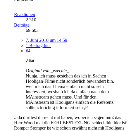
Reaktionen
2.310
Beiträge
69.603
7. Juni 2010 um 14:59
1 Beitrag hier
#4
Zitat
Original von _execute_
Nunja, ich muss gestehen das ich in Sachen
Hooligan-Filme nicht sonderlich bewandert bin,
weil mich das Thema einfach nicht so sehr
interessiert, weshalb ich da einfach nach dem
MAinstream gehen muss. Und für den
MAinstream ist Hooligans einfach die Referenz,
sollte ich richtig informiert sein ;P
...da dürftest du recht mit haben, wobei ich sagen muß das
Herr Wood mal die FEHLBESTEZUNG schlechthin hier ist!
Romper Stomper ist wie schon erwähnt nicht mit Hooligans