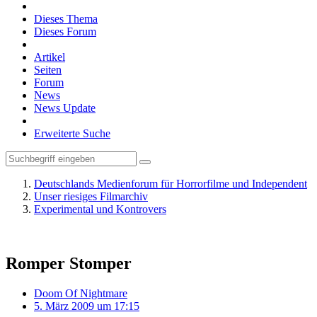
Dieses Thema
Dieses Forum
Artikel
Seiten
Forum
News
News Update
Erweiterte Suche
Deutschlands Medienforum für Horrorfilme und Independent
Unser riesiges Filmarchiv
Experimental und Kontrovers
Romper Stomper
Doom Of Nightmare
5. März 2009 um 17:15