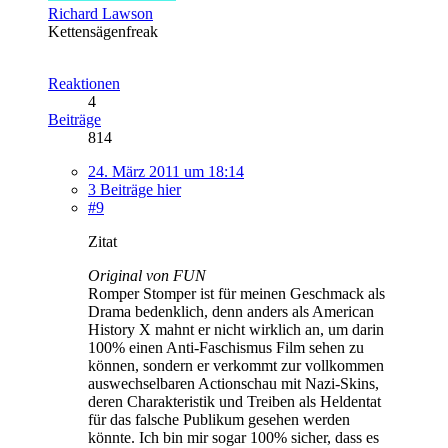
Richard Lawson
Kettensägenfreak
Reaktionen
4
Beiträge
814
24. März 2011 um 18:14
3 Beiträge hier
#9
Zitat
Original von FUN
Romper Stomper ist für meinen Geschmack als
Drama bedenklich, denn anders als American
History X mahnt er nicht wirklich an, um darin
100% einen Anti-Faschismus Film sehen zu
können, sondern er verkommt zur vollkommen
auswechselbaren Actionschau mit Nazi-Skins,
deren Charakteristik und Treiben als Heldentat
für das falsche Publikum gesehen werden
könnte. Ich bin mir sogar 100% sicher, dass es