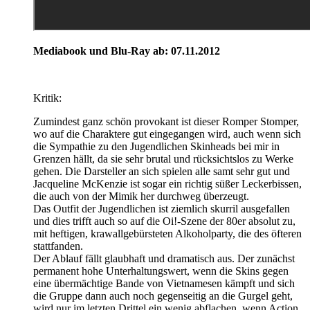
Mediabook und Blu-Ray ab: 07.11.2012
Kritik:
Zumindest ganz schön provokant ist dieser Romper Stomper,
wo auf die Charaktere gut eingegangen wird, auch wenn sich
die Sympathie zu den Jugendlichen Skinheads bei mir in
Grenzen hällt, da sie sehr brutal und rücksichtslos zu Werke
gehen. Die Darsteller an sich spielen alle samt sehr gut und
Jacqueline McKenzie ist sogar ein richtig süßer Leckerbissen,
die auch von der Mimik her durchweg überzeugt.
Das Outfit der Jugendlichen ist ziemlich skurril ausgefallen
und dies trifft auch so auf die Oi!-Szene der 80er absolut zu,
mit heftigen, krawallgebürsteten Alkoholparty, die des öfteren
stattfanden.
Der Ablauf fällt glaubhaft und dramatisch aus. Der zunächst
permanent hohe Unterhaltungswert, wenn die Skins gegen
eine übermächtige Bande von Vietnamesen kämpft und sich
die Gruppe dann auch noch gegenseitig an die Gurgel geht,
wird nur im letzten Drittel ein wenig abflachen, wenn Action