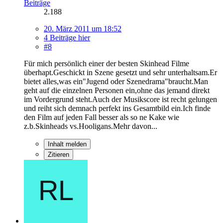
Beiträge
2.188
20. März 2011 um 18:52
4 Beiträge hier
#8
Für mich persönlich einer der besten Skinhead Filme
überhapt.Geschickt in Szene gesetzt und sehr unterhaltsam.Er
bietet alles,was ein"Jugend oder Szenedrama"braucht.Man
geht auf die einzelnen Personen ein,ohne das jemand direkt
im Vordergrund steht.Auch der Musikscore ist recht gelungen
und reiht sich demnach perfekt ins Gesamtbild ein.Ich finde
den Film auf jeden Fall besser als so ne Kake wie
z.b.Skinheads vs.Hooligans.Mehr davon...
Inhalt melden
Zitieren