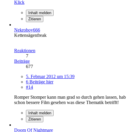
Klick
Inhalt melden
Zitieren
Nekroboy666
Kettensägenfreak
Reaktionen
7
Beiträge
677
5. Februar 2012 um 15:39
6 Beiträge hier
#14
Romper Stomper kann man grad so durch gehen lassen, hab
schon bessere Film gesehen was diese Thematik betrifft!
Inhalt melden
Zitieren
Doom Of Nightmare