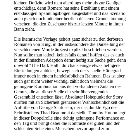
kleinen Defizite wird man allerdings mehr als zur Genüge
entschädigt, denn Romero hat seine Erzählung mit einem
erstklassigen Spannungsbogen ausgestattet und das Szenario
auch gleich noch mit einer herrlich düsteren Grundstimmung
versehen, die den Zuschauer bis zur letzten Minute in ihren
Bann zieht.
Die literarische Vorlage gehört ganz sicher zu den derberen
Romanen von King, in der insbesondere die Darstellung der
verschiedenen Morde äußerst explizit beschrieben werden.
Nun sollte man jedoch keinesfalls darauf hoffen das es auch
in der filmischen Adaption derart heftig zur Sache geht, denn
obwohl "The Dark Half" durchaus einige etwas heftigere
Einstellungen anbietet, bewegt sich der visuelle Härtegrad
immer noch in einem handelsüblichen Rahmen. Das ist aber
auch gar nicht weiter wichtig, zählt doch vielmehr die
gelungene Kombination aus den vorhandenen Zutaten des
Genres, die an dieser Stelle ein sehr überzeugendes
Gesamtbild entstehen lässt. Absoluter Höhepunkt der Story
dürften mit an Sicherheit grenzender Wahrscheinlichkeit die
Auftritte von George Stark sein, der das dunkle Ego des
Schriftstellers Thad Beaumont darstellt. Timothy Hutton legt
in dieser Doppelrolle eine richtig gelungene Performance an
den Tag und bringt dabei die Kontraste der guten und der
schlechten Seite eines Menschen hervorragend zum