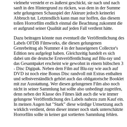
vielmehr versteht er es äußerst geschickt, sie nach und nach
sanft in den Hintergrund zu rücken, was dem in der Summe
sehr gelungenen Schauspiel der Akteure jedoch keinerlei
Abbruch tut. Letztendlich kann man nur hoffen, das diesem
tollen Horrorfilm endlich einmal die Beachtung zukommt die
er aufgrund seiner Qualität auf jeden Fall verdient hätte.
Dazu beitragen könnte nun eventuell die Veröffentlichung des
Labels OFDB Filmworks, die diesen gelungenen
Genrebeitrag als Nummer 4 in der hauseigenen Collector's
Edition neu aufgelegt haben. Gleichzeitig handelt es sich
dabei um die deutsche Erstveröffentlichung auf Blu-ray und
das Gesamtpaket erscheint wie gewohnt in einem hübschen 3
- Disc Digipak. Neben dem Film auf Blu-ray wie auch auf
DVD ist noch eine Bonus Disc randvoll mit Extras enthalten
und selbstverständlich gehört auch das obligatorische Booklet
mit zur Ausstattung. Wer diesen gelungenen Film also noch
nicht in seiner Sammlung hat sollte also unbedingt zugreifen,
denn neben der Klasse des Filmes lädt auch die wie immer
gelungene Veröffentlichung des Labels nahezu zum Kauf ein.
In meinen Augen hat "Stark" diese würdige Umsetzung auch
wirklich verdient, denn dieser immer noch stark unterschätzte
Horrorfilm sollte in keiner gut sortierten Sammlung fehlen.