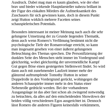
Ausdruck. Dabei mag man es kaum glauben, wie der eher
brav und bieder wirkende Hauptdarsteller nahezu brillant in
der Figur des eiskalten Mörders die Aufmerksamkeit des
Zuschauers für sich gewinnen kann, doch in diesem Punkt
zeigt Hutton wirklich mehrere Facetten seines
schauspielerischen Potentials.
Besonders interessant ist meiner Meinung nach auch die sehr
gelungene Umsetzung der zu Grunde liegenden Thematik,
denn auch wenn Romero's Verfilmung bestimmt nicht die
psychologische Tiefe der Romanvorlage erreicht, so kann
man insgesamt gesehen von einer äußerst gelungenen
Beleuchtung des Themas sprechen. Die Personifizierung der
dunklen Seite des Menschen steht immer im Vordergrund und
gleichzeitig, wobei gleichzeitig der unvermeidliche Kampf
Gut gegen Böse einen gesteigerten Stellenwert findet. So wird
dann auch mit zunehmender Laufzeit immer mehr der
glänzend auftrumpfende Tomothy Hutton in seiner
Doppelrolle in den Vordergrund gerückt, wohingegen die
anderen Schauspieler immer mehr in den Status einer
Nebenrolle gedrückt werden. Bei der vorhandenen
Ausgangslage ist das aber fast schon als zwingend notwendig
zu betrachten, da alles auf den entscheidenden Showdown der
beiden völlig verschiedenen Egos ausgerichtet ist. Dennoch
lässt Romero die anderen Figuren keinesfalls verkümmern,