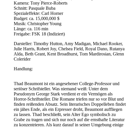
Kamera: Tony Pierce-Roberts
Schnitt: Pasquale Buba
Spezialeffekte: Carl Horner
Budget: ca. 15,000,000 $
Musik: Christopher Young
Länge: ca. 116 min
Freigabe: FSK 18 (Indiziert)
Darsteller: Timothy Hutton, Amy Madigan, Michael Rooker,
Julie Harris, Robert Joy, Chelsea Field, Royal Dano, Rutanya
Alda, Beth Grant, Kent Broadhurst, Tom Mardirosian, Glenn
Colerider
Handlung:
Thad Beaumont ist ein angesehener College-Professor und
seriöser Schrifsteller. Was niemand weiß: Unter dem
Pseudonym George Stark verdient er ein Vermögen als
Horror-Schriftsteller. Die Romane triefen nur so vor Blut und
finden reißenden Absatz. Sein literarisches Doppelleben findet
ein jähes Ende, als ein Erpresser droht, Beaumont auffliegen
zu lassen. Thad beschließt, sein Alter Ego symbolisch zu
Grabe zu tragen und sich nur noch auf die ernsthafte Literatur
zu konzentrieren. Als kurz darauf in seiner Umgebung einige