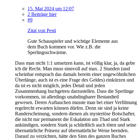
15. Mai 2024 um 12:07
2 Beiträge hier
#9
Zitat von Pesti
Gute Schauspieler und wichtige Elemente aus
dem Buch kommen vor. Wie z.B. die
Sperlingsschwärme.
Dass man nicht 1:1 umsetzen kann, ist völlig klar, ja, da gebe
ich dir Recht. Man muss sinnvoll auf max. 2 Stunden (und
scheinbar entsprach das damals bereits einer ungewöhnlichen
Überlänge, auch ist es eine Frage des Geldes) einkürzen und
da ist es nicht möglich, jedes Detail und jeden
Zusammenhang buchgetreu darzustellen. Dass die Sperlinge
vorkommen, ist allerdings unabdingbarer Bestandteil
gewesen. Deren Auftauchen musste man bei einer Verfilmung
regelrecht erwarten können dürfen. Denn sie sind ja keine
Randerscheinung, sondern dienen als mysteriöse Botschafter,
die nicht nur permanent die Eskalation um Thad und Stark
ankündigen, sondern Stark ja schließlich auch töten und seine
übernatürliche Präsenz auf übernatürliche Weise beenden.
Darauf zu verzichten, hätte den Sinn des ganzen Buches