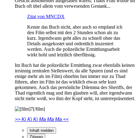
Gesicht abstoßender ausgefallen wären; Thads Frau wurde im
Buch oft übel allein vom verwesenden Gestank...
Zitat von MNCDX
Kenne das Buch nicht, aber auch so empfand ich
den Film selbst mit den 2 Stunden schon als zu
kurz. Irgendwann geht alles zu schnell ohne das
Details ausgekostet und ordentlich inszeniert
werden. Auch die polizeiliche Ermittlungsarbeit
wirkt hohl und letztlich überflüssig.
Im Buch hat die polizeiliche Ermittlung zwar ebenfalls keinen
irrsinnig zentralen Stellenwert, da alle Spuren (und es sind
einige mehr als im Film) ohnehin fast immer nur zu Thad
führen, aber im Film ist das wirklich etwas sehr kurz
gekommen. Auch das persönliche Dilemma des Sheriffs, der
Thad eigentlich mag und ihm glauben will, aber irgendwann
nicht mehr weiß, wo ihm der Kopf steht, ist unterrepräsentiert.
>> Ki Ki Ki Ma Ma Ma <<
Inhalt melden
Zitieren