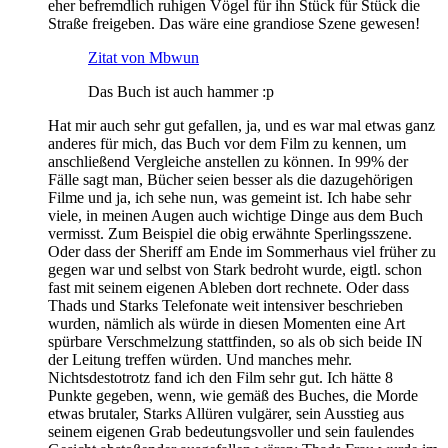
eher befremdlich ruhigen Vögel für ihn Stück für Stück die
Straße freigeben. Das wäre eine grandiose Szene gewesen!
Zitat von Mbwun
Das Buch ist auch hammer :p
Hat mir auch sehr gut gefallen, ja, und es war mal etwas ganz
anderes für mich, das Buch vor dem Film zu kennen, um
anschließend Vergleiche anstellen zu können. In 99% der
Fälle sagt man, Bücher seien besser als die dazugehörigen
Filme und ja, ich sehe nun, was gemeint ist. Ich habe sehr
viele, in meinen Augen auch wichtige Dinge aus dem Buch
vermisst. Zum Beispiel die obig erwähnte Sperlingsszene.
Oder dass der Sheriff am Ende im Sommerhaus viel früher zu
gegen war und selbst von Stark bedroht wurde, eigtl. schon
fast mit seinem eigenen Ableben dort rechnete. Oder dass
Thads und Starks Telefonate weit intensiver beschrieben
wurden, nämlich als würde in diesen Momenten eine Art
spürbare Verschmelzung stattfinden, so als ob sich beide IN
der Leitung treffen würden. Und manches mehr.
Nichtsdestotrotz fand ich den Film sehr gut. Ich hätte 8
Punkte gegeben, wenn, wie gemäß des Buches, die Morde
etwas brutaler, Starks Allüren vulgärer, sein Ausstieg aus
seinem eigenen Grab bedeutungsvoller und sein faulendes