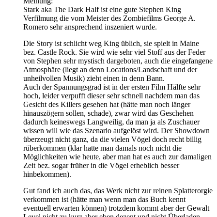
Meinung:
Stark aka The Dark Half ist eine gute Stephen King
Verfilmung die vom Meister des Zombiefilms George A.
Romero sehr ansprechend inszeniert wurde.
Die Story ist schlicht weg King üblich, sie spielt in Maine
bez. Castle Rock. Sie wird wie sehr viel Stoff aus der Feder
von Stephen sehr mystisch dargeboten, auch die eingefangene
Atmosphäre (liegt an denn Locations/Landschaft und der
unheilvollen Musik) zieht einen in denn Bann.
Auch der Spannungsgrad ist in der ersten Film Hälfte sehr
hoch, leider verpufft dieser sehr schnell nachdem man das
Gesicht des Killers gesehen hat (hätte man noch länger
hinauszögern sollen, schade), zwar wird das Geschehen
dadurch keineswegs Langweilig, da man ja als Zuschauer
wissen will wie das Szenario aufgelöst wird. Der Showdown
überzeugt nicht ganz, da die vielen Vögel doch recht billig
rüberkommen (klar hatte man damals noch nicht die
Möglichkeiten wie heute, aber man hat es auch zur damaligen
Zeit bez. sogar früher in die Vögel erheblich besser
hinbekommen).
Gut fand ich auch das, das Werk nicht zur reinen Splatterorgie
verkommen ist (hätte man wenn man das Buch kennt
eventuell erwarten können) trotzdem kommt aber der Gewalt
Level nicht zu kurz aber eben dezent und nicht Überladen.