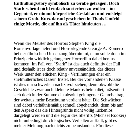
Enthüllungsstory symbolisch zu Grabe getragen. Doch
Stark scheint nicht einfach so sterben zu wollen – im
Gegenteil, er nimmt körperliche Gestalt an und entsteigt
seinem Grab. Kurz darauf geschehen in Thads Umfeld
einige Morde, die auf ihn als Täter hindeuten …
Wenn der Meister des Horrors Stephen King die
Romanvorlage liefert und Horrorlegende George A. Romero
bei der filmischen Umsetzung übernimmt, dann sollte doch im
Prinzip ein wirklich gelungener Horrorfilm dabei heraus
kommen. Im Fall von "Stark" ist das auch definitiv der Fall
und deshalb ist es doch relativ unverständlich, das dieses
Werk unter den etlichen King - Verfilmungen eher ein
stiefmütterliches Dasein fristet. Bei der vorhandenen Klasse
ist dies nur schwerlich nachzuvollziehen, denn obwohl die
Geschichte zwar auch kleinere Mankos beinhaltet, präsentiert
sich doch in der Summe ein absolut gelungener Genrebeitrag
der weitaus mehr Beachtung verdient hätte. Die Schwächen
sind dabei verhältnismäßig schnell abgehandelt, denn bis auf
den Aspekt das die Hintergründe nicht völlig lückenlos
dargelegt werden und die Figur des Sheriffs (Michael Rooker)
nicht unbedingt durch logisches Verhalten auffällt, gibt es
meiner Meinung nach nichts zu beanstanden. Für diese