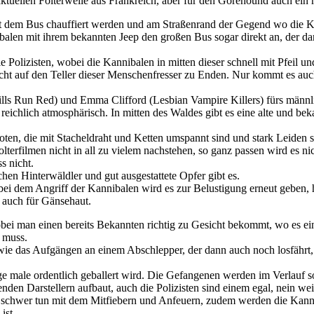
aktuellen Folterwelle aus Frankreich, aber für den Gorehound auch ein 
mit dem Bus chauffiert werden und am Straßenrand der Gegend wo die 
nnibalen mit ihrem bekannten Jeep den großen Bus sogar direkt an, der d
Polizisten, wobei die Kannibalen in mitten dieser schnell mit Pfeil 
ht auf den Teller dieser Menschenfresser zu Enden. Nur kommt es auch
Hills Run Red) und Emma Clifford (Lesbian Vampire Killers) fürs männl
 reichlich atmosphärisch. In mitten des Waldes gibt es eine alte und
oten, die mit Stacheldraht und Ketten umspannt sind und stark Leiden
lterfilmen nicht in all zu vielem nachstehen, so ganz passen wird es ni
s nicht.
n Hinterwäldler und gut ausgestattete Opfer gibt es.
i dem Angriff der Kannibalen wird es zur Belustigung erneut geben, hi
e auch für Gänsehaut.
i man einen bereits Bekannten richtig zu Gesicht bekommt, wo es eine
n muss.
 wie das Aufgängen an einem Abschlepper, der dann auch noch losfährt
ge male ordentlich geballert wird. Die Gefangenen werden im Verlauf so
den Darstellern aufbaut, auch die Polizisten sind einem egal, nein weit
s schwer tun mit dem Mitfiebern und Anfeuern, zudem werden die Kanni
ist.