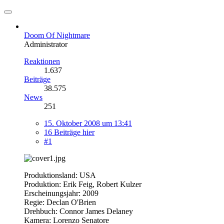
Doom Of Nightmare
Administrator
Reaktionen
1.637
Beiträge
38.575
News
251
15. Oktober 2008 um 13:41
16 Beiträge hier
#1
Produktionsland: USA
Produktion: Erik Feig, Robert Kulzer
Erscheinungsjahr: 2009
Regie: Declan O'Brien
Drehbuch: Connor James Delaney
Kamera: Lorenzo Senatore