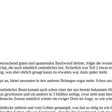
berraschend guten und spannenden Backwood lieferte, folgte die wesend
hat, die auch inhaltlich ordentliches bot. Sicherlich war Teil 2 etwas 
g, was aber ehrlich gesagt kaum zu erwarten war, dazu später mehr.
nger an, bietet ansonsten in den anderen Belangen sogar mehr. Schon am
sehnlicher Brust kommt auch schon einer der uns bereits bekannten Hi
aus geschossen und ein anderer in 3 Hälften zerlegt, zwar sieht man hi
ie deutsche Zensur natürlich wieder ein ewiger Dorn im Auge, so wie s
eldecke entfernt und vom Gehirn gemampft, was fast so eklig ist wie 