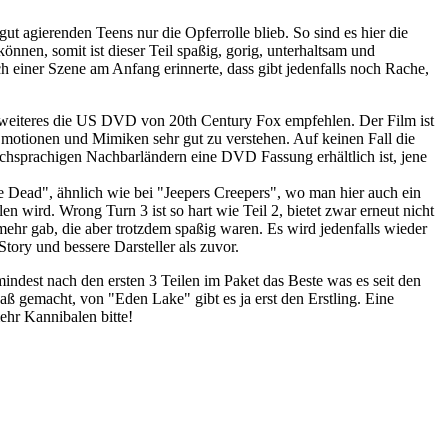
t agierenden Teens nur die Opferrolle blieb. So sind es hier die
nen, somit ist dieser Teil spaßig, gorig, unterhaltsam und
h einer Szene am Anfang erinnerte, dass gibt jedenfalls noch Rache,
weiteres die US DVD von 20th Century Fox empfehlen. Der Film ist
Emotionen und Mimiken sehr gut zu verstehen. Auf keinen Fall die
schsprachigen Nachbarländern eine DVD Fassung erhältlich ist, jene
he Dead", ähnlich wie bei "Jeepers Creepers", wo man hier auch ein
 wird. Wrong Turn 3 ist so hart wie Teil 2, bietet zwar erneut nicht
mehr gab, die aber trotzdem spaßig waren. Es wird jedenfalls wieder
ory und bessere Darsteller als zuvor.
mindest nach den ersten 3 Teilen im Paket das Beste was es seit den
 gemacht, von "Eden Lake" gibt es ja erst den Erstling. Eine
ehr Kannibalen bitte!