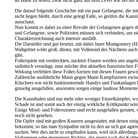
an Härte zu sehen, zwar nicht ganz auf dem Level wie bei der 
Die darauf folgende Geschichte mit ein paar Gefangene, die 
nicht liegen bleibt, durch eine gelegt Falle, so greifen die Ka
ausschaut.
Nun kommt es dabei zu einer Revolte der Gefangenen gegen die 
und Gefangene, sowie Polizisten müssen sich verbinden, um nic
Charakterzeichnung auch intensiv ausfällt.
Die Darsteller sind gut besetzt, mit dabei Janet Montgomery (
Waltgebiet wirkt groß, düster, mit Vollmond des Nächtens auch
gibt.
Folterspiele mit verdreckten, nackten Frauen werden uns angeb
sadistisch veranlagt, man möchte den aktuellen französischen Fo
Wirkung verfehlen diese Folter-Szenen mit diesen Frauen gewis
Zahlreiche ausführliche Mann gegen Mann Kampfszenen zwische
Klischees wie nicht funktionierende Handys und Funkanlagen be
gruselig ausgefallen, ansonsten sorgen einige lautlose Moment
Die Kannibalen sind nur mehr oder weniger Einzelkämpfer, wobe
Schade ist und somit auch der einzig wirkliche Kritikpunkt sei
Einige Mord- und Folterszenen sind recht ausgefallen geraten,
noch nicht gesehen.
Die Opfer sind mit großen Knarren ausgestattet, mit denen eini
bekommt, so das man Sympathie nicht zu den an sich gut agieren
suchen. Wer dies nicht so empfinden kann, wird sich allerding
Verbrennen oder denjenigen Richten, der gierig nach der Kohle 