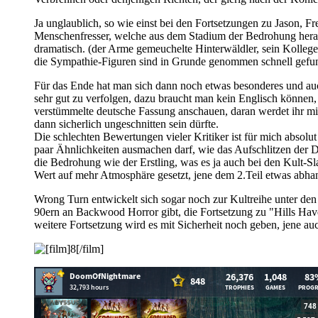
Ja unglaublich, so wie einst bei den Fortsetzungen zu Jason, F
Menschenfresser, welche aus dem Stadium der Bedrohung herausg
dramatisch. (der Arme gemeuchelte Hinterwäldler, sein Kollege 
die Sympathie-Figuren sind in Grunde genommen schnell gefu
Für das Ende hat man sich dann noch etwas besonderes und a
sehr gut zu verfolgen, dazu braucht man kein Englisch können,
verstümmelte deutsche Fassung anschauen, daran werdet ihr mit
dann sicherlich ungeschnitten sein dürfte.
Die schlechten Bewertungen vieler Kritiker ist für mich absolu
paar Ähnlichkeiten ausmachen darf, wie das Aufschlitzen der Dä
die Bedrohung wie der Erstling, was es ja auch bei den Kult-Sl
Wert auf mehr Atmosphäre gesetzt, jene dem 2.Teil etwas abhan
Wrong Turn entwickelt sich sogar noch zur Kultreihe unter den 
90ern an Backwood Horror gibt, die Fortsetzung zu "Hills Hav
weitere Fortsetzung wird es mit Sicherheit noch geben, jene a