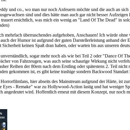
reddy und co., wo man nur noch Anfeuern möchte und die auch an sich gu
ewachsen sind und dies hätte man auch gar nicht besser Aufzeigen kön
trauert ersichtlich, was mich ein wenig an "Land Of The Dead" in solc
nden)
uch mehrfach überraschendes aufgehoben, Anschauen! Ich würde ohne 
 auch der Humor ist aufgrund der guten Darstellerleistung anhand der 
 Sicherheit keinen Spaß dran haben, oder warten bis aus unseren deut
t unverständlich, sogar mehr noch als wie bei Teil 2 oder "Dance Of T
cher von Fahrzeugen, was auch seine schaurige Wirkung nicht verfehlen
asher Reihen der 80ern nach dem Erstling oder spätestens 2. Teil nicht 
den gekommen ist, es gibt keine trashige sondern Backwood Standart St
Horrorfilmfans, hier abseits des Mainstream aufgrund der Härte, ist zu
e Eyes - Remake" war zu Hollywood-Action lastig und hat weniger Spaß
uch angedeutet wird. Hoffentlich erneut mit diesem Konzept, nur noch m