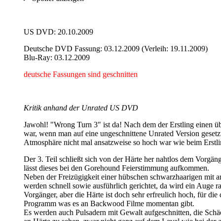
US DVD: 20.10.2009
Deutsche DVD Fassung: 03.12.2009 (Verleih: 19.11.2009)
Blu-Ray: 03.12.2009
deutsche Fassungen sind geschnitten
Kritik anhand der Unrated US DVD
Jawohl! "Wrong Turn 3" ist da! Nach dem der Erstling einen ü
war, wenn man auf eine ungeschnittene Unrated Version gesetzt 
Atmosphäre nicht mal ansatzweise so hoch war wie beim Erstlin
Der 3. Teil schließt sich von der Härte her nahtlos dem Vorgä
lässt dieses bei den Gorehound Feierstimmung aufkommen.
Neben der Freizügigkeit einer hübschen schwarzhaarigen mit an
werden schnell sowie ausführlich gerichtet, da wird ein Auge r
Vorgänger, aber die Härte ist doch sehr erfreulich hoch, für d
Programm was es an Backwood Filme momentan gibt.
Es werden auch Pulsadern mit Gewalt aufgeschnitten, die Schäd