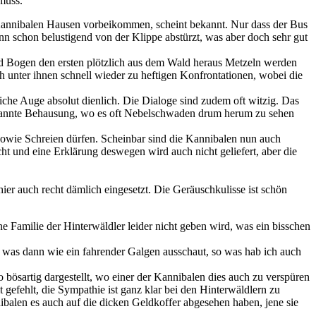
muss.
Kannibalen Hausen vorbeikommen, scheint bekannt. Nur dass der Bus
ann schon belustigend von der Klippe abstürzt, was aber doch sehr gut
und Bogen den ersten plötzlich aus dem Wald heraus Metzeln werden
 unter ihnen schnell wieder zu heftigen Konfrontationen, wobei die
iche Auge absolut dienlich. Die Dialoge sind zudem oft witzig. Das
 bekannte Behausung, wo es oft Nebelschwaden drum herum zu sehen
 sowie Schreien dürfen. Scheinbar sind die Kannibalen nun auch
cht und eine Erklärung deswegen wird auch nicht geliefert, aber die
er auch recht dämlich eingesetzt. Die Geräuschkulisse ist schön
 Familie der Hinterwäldler leider nicht geben wird, was ein bisschen
, was dann wie ein fahrender Galgen ausschaut, so was hab ich auch
 bösartig dargestellt, wo einer der Kannibalen dies auch zu verspüren
 gefehlt, die Sympathie ist ganz klar bei den Hinterwäldlern zu
balen es auch auf die dicken Geldkoffer abgesehen haben, jene sie