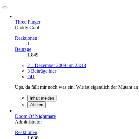
Three Finger
Daddy Cool
Reaktionen
1
Beiträge
1.849
21. Dezember 2009 um 23:18
3 Beiträge hier
#41
Ups, da fällt mir noch was ein. Wie ist eigentlich der Mutant 
Inhalt melden
Zitieren
Doom Of Nightmare
Administrator
Reaktionen
1.638