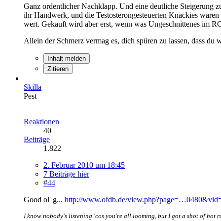
Ganz ordentlicher Nachklapp. Und eine deutliche Steigerung z
ihr Handwerk, und die Testosterongesteuerten Knackies waren
wert. Gekauft wird aber erst, wenn was Ungeschnittenes im R
Allein der Schmerz vermag es, dich spüren zu lassen, dass du wir
Inhalt melden
Zitieren
Skilla
Pest
Reaktionen
40
Beiträge
1.822
2. Februar 2010 um 18:45
7 Beiträge hier
#44
Good ol' g...
http://www.ofdb.de/view.php?page=…0480&vid
I know nobody's listening 'cos you're all looming, but I got a shot of hot 