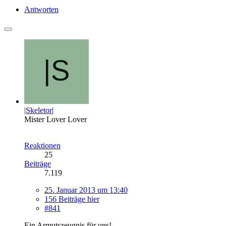
Antworten
|Skeletor|
Mister Lover Lover
Reaktionen
25
Beiträge
7.119
25. Januar 2013 um 13:40
156 Beiträge hier
#841
Ein Armutszeugnis für uns!