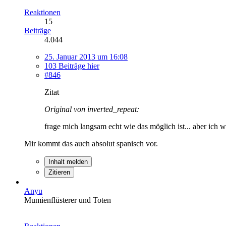
Reaktionen
15
Beiträge
4.044
25. Januar 2013 um 16:08
103 Beiträge hier
#846
Zitat
Original von inverted_repeat:
frage mich langsam echt wie das möglich ist... aber ich w
Mir kommt das auch absolut spanisch vor.
Inhalt melden
Zitieren
Anyu
Mumienflüsterer und Toten