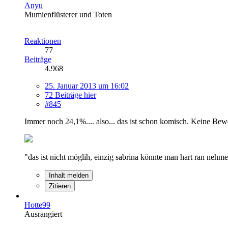
Anyu
Mumienflüsterer und Toten
Reaktionen
77
Beiträge
4.968
25. Januar 2013 um 16:02
72 Beiträge hier
#845
Immer noch 24,1%.... also... das ist schon komisch. Keine Be
"das ist nicht möglih, einzig sabrina könnte man hart ran neh
Inhalt melden
Zitieren
Hotte99
Ausrangiert