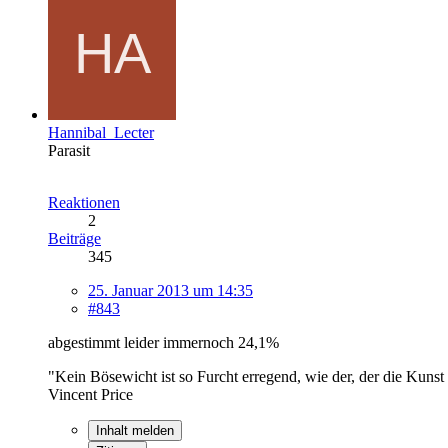
Hannibal_Lecter
Parasit
Reaktionen
2
Beiträge
345
25. Januar 2013 um 14:35
#843
abgestimmt leider immernoch 24,1%
"Kein Bösewicht ist so Furcht erregend, wie der, der die Kunst 
Vincent Price
Inhalt melden