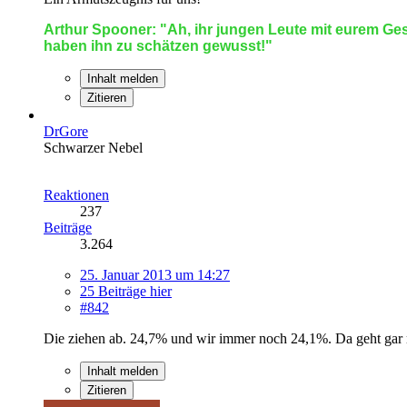
Arthur Spooner: "Ah, ihr jungen Leute mit eurem Gesu
haben ihn zu schätzen gewusst!"
Inhalt melden
Zitieren
DrGore
Schwarzer Nebel
Reaktionen
237
Beiträge
3.264
25. Januar 2013 um 14:27
25 Beiträge hier
#842
Die ziehen ab. 24,7% und wir immer noch 24,1%. Da geht gar 
Inhalt melden
Zitieren