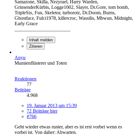
Samazone, Skilla, Nezyrael, Harry Warden,
GrinsenderKürbis, Logge1002, Slayer, Dr.Gore, tom bomb,
TripleSix, Fun, Skeletor, turborotz, Dr.Doom, Burns,
Ghostface, Fulci1978, killercroc, Wassilis, Mbwun, Midnight,
Early Grace
_______________________
Inhalt melden
Zitieren
Anyu
Mumienflüsterer und Toten
Reaktionen
77
Beiträge
4.968
19. Januar 2013 um 15:39
72 Beiträge hier
#766
Geht wieder etwas runter, aber es ist erst vorbei wenn es
vorbei ist. Von daher: Abwarten.