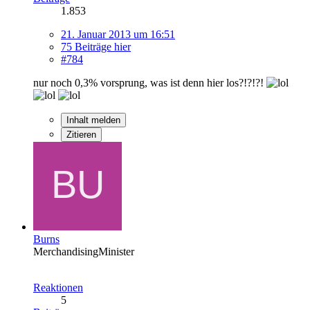
1.853
21. Januar 2013 um 16:51
75 Beiträge hier
#784
nur noch 0,3% vorsprung, was ist denn hier los?!?!?!
Inhalt melden
Zitieren
Burns
MerchandisingMinister
Reaktionen
5