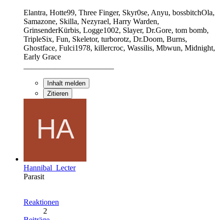
Elantra, Hotte99, Three Finger, Skyr0se, Anyu, bossbitchOla,
Samazone, Skilla, Nezyrael, Harry Warden,
GrinsenderKürbis, Logge1002, Slayer, Dr.Gore, tom bomb,
TripleSix, Fun, Skeletor, turborotz, Dr.Doom, Burns,
Ghostface, Fulci1978, killercroc, Wassilis, Mbwun, Midnight,
Early Grace
_______________________
Inhalt melden
Zitieren
Hannibal_Lecter
Parasit
Reaktionen
2
Beiträge