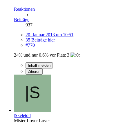
Reaktionen
5
Beiträge
937
20. Januar 2013 um 10:51
35 Beiträge hier
#770
24% und nur 0,6% vor Platz 3
Inhalt melden
Zitieren
|Skeletor|
Mister Lover Lover