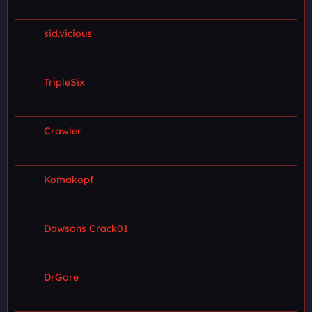
sid.vicious
TripleSix
Crawler
Komakopf
Dawsons Crack01
DrGore