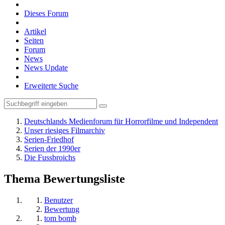
Dieses Forum
Artikel
Seiten
Forum
News
News Update
Erweiterte Suche
Deutschlands Medienforum für Horrorfilme und Independent
Unser riesiges Filmarchiv
Serien-Friedhof
Serien der 1990er
Die Fussbroichs
Thema Bewertungsliste
Benutzer
Bewertung
tom bomb