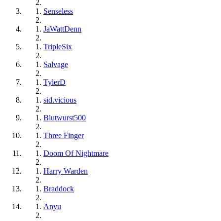
Senseless
JaWattDenn
TripleSix
Salvage
TylerD
sid.vicious
Blutwurst500
Three Finger
Doom Of Nightmare
Harry Warden
Braddock
Anyu