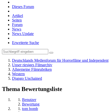
Dieses Forum
Artikel
Seiten
Forum
News
News Update
Erweiterte Suche
Deutschlands Medienforum für Horrorfilme und Independent
Unser riesiges Filmarchiv
Allgemeine Filmrubriken
Western
Django Unchained
Thema Bewertungsliste
Benutzer
Bewertung
tom bomb