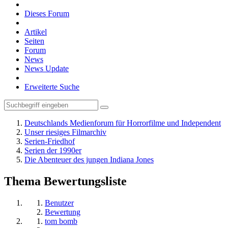
Dieses Forum
Artikel
Seiten
Forum
News
News Update
Erweiterte Suche
Deutschlands Medienforum für Horrorfilme und Independent
Unser riesiges Filmarchiv
Serien-Friedhof
Serien der 1990er
Die Abenteuer des jungen Indiana Jones
Thema Bewertungsliste
Benutzer
Bewertung
tom bomb