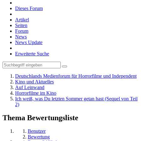
Dieses Forum
Artikel
Seiten
Forum
News
News Update
Erweiterte Suche
Deutschlands Medienforum für Horrorfilme und Independent
Kino und Aktuelles
Auf Leinwand
Horrorfilme im Kino
Ich weiß, was Du letzten Sommer getan hast (Sequel von Teil
2)
Thema Bewertungsliste
Benutzer
Bewertung