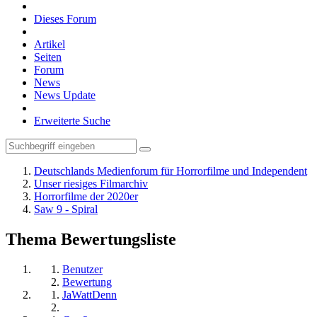
Dieses Forum
Artikel
Seiten
Forum
News
News Update
Erweiterte Suche
Deutschlands Medienforum für Horrorfilme und Independent
Unser riesiges Filmarchiv
Horrorfilme der 2020er
Saw 9 - Spiral
Thema Bewertungsliste
Benutzer
Bewertung
JaWattDenn