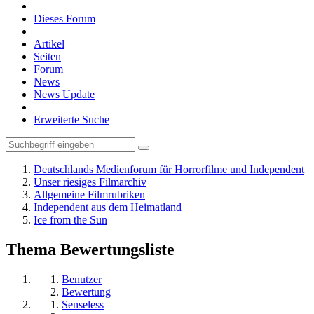
Dieses Forum
Artikel
Seiten
Forum
News
News Update
Erweiterte Suche
Deutschlands Medienforum für Horrorfilme und Independent
Unser riesiges Filmarchiv
Allgemeine Filmrubriken
Independent aus dem Heimatland
Ice from the Sun
Thema Bewertungsliste
Benutzer
Bewertung
Senseless