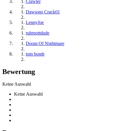
Crawler
Dawsons Crack01
LennyJoe
ruhrpottdude
Doom Of Nightmare
tom bomb
Bewertung
Keine Auswahl
Keine Auswahl