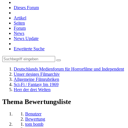
Dieses Forum
Artikel
Seiten
Forum
News
News Update
Erweiterte Suche
Deutschlands Medienforum für Horrorfilme und Independent
Unser riesiges Filmarchiv
Allgemeine Filmrubriken
Sci-Fi / Fantasy bis 1969
Herr der drei Welten
Thema Bewertungsliste
Benutzer
Bewertung
tom bomb