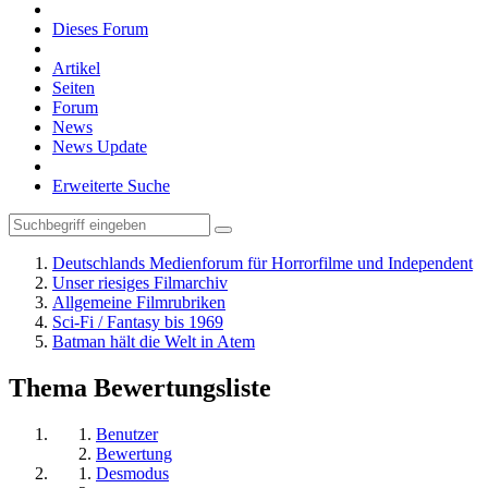
Dieses Forum
Artikel
Seiten
Forum
News
News Update
Erweiterte Suche
Deutschlands Medienforum für Horrorfilme und Independent
Unser riesiges Filmarchiv
Allgemeine Filmrubriken
Sci-Fi / Fantasy bis 1969
Batman hält die Welt in Atem
Thema Bewertungsliste
Benutzer
Bewertung
Desmodus