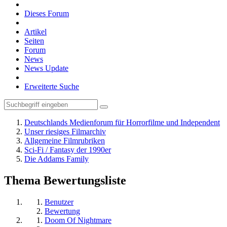
Dieses Forum
Artikel
Seiten
Forum
News
News Update
Erweiterte Suche
Deutschlands Medienforum für Horrorfilme und Independent
Unser riesiges Filmarchiv
Allgemeine Filmrubriken
Sci-Fi / Fantasy der 1990er
Die Addams Family
Thema Bewertungsliste
Benutzer
Bewertung
Doom Of Nightmare