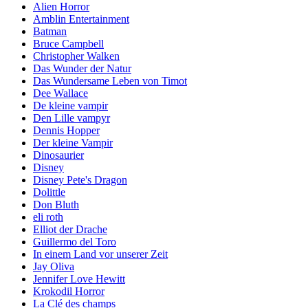
Alien Horror
Amblin Entertainment
Batman
Bruce Campbell
Christopher Walken
Das Wunder der Natur
Das Wundersame Leben von Timot
Dee Wallace
De kleine vampir
Den Lille vampyr
Dennis Hopper
Der kleine Vampir
Dinosaurier
Disney
Disney Pete's Dragon
Dolittle
Don Bluth
eli roth
Elliot der Drache
Guillermo del Toro
In einem Land vor unserer Zeit
Jay Oliva
Jennifer Love Hewitt
Krokodil Horror
La Clé des champs