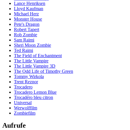
Lance Henriksen
Lloyd Kaufman
Michael Herz
Monster House
Pete's Dragon
Robert Tapert
Rob Zombie
Sam Raimi
Sheri Moon Zombie
Ted Raimi
The Field of Enchantment
The Little Vampire
The Little Vampire 3D
The Odd Life of Timothy Green
Tommy Wirkola
Trent Reznor
Trocadero
Trocadero Lemon Blue
Trocadéro bleu citron
Universal
Werwolffilm
Zombiefilm
Aufrufe