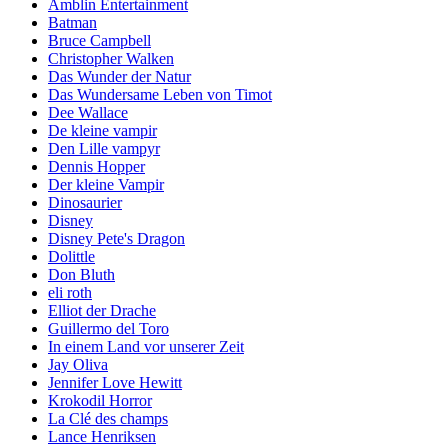
Amblin Entertainment
Batman
Bruce Campbell
Christopher Walken
Das Wunder der Natur
Das Wundersame Leben von Timot
Dee Wallace
De kleine vampir
Den Lille vampyr
Dennis Hopper
Der kleine Vampir
Dinosaurier
Disney
Disney Pete's Dragon
Dolittle
Don Bluth
eli roth
Elliot der Drache
Guillermo del Toro
In einem Land vor unserer Zeit
Jay Oliva
Jennifer Love Hewitt
Krokodil Horror
La Clé des champs
Lance Henriksen