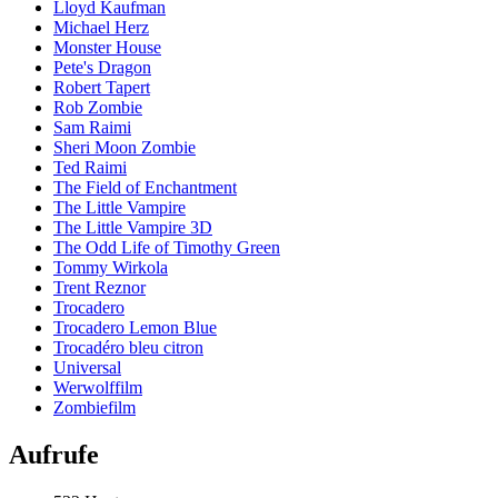
Lloyd Kaufman
Michael Herz
Monster House
Pete's Dragon
Robert Tapert
Rob Zombie
Sam Raimi
Sheri Moon Zombie
Ted Raimi
The Field of Enchantment
The Little Vampire
The Little Vampire 3D
The Odd Life of Timothy Green
Tommy Wirkola
Trent Reznor
Trocadero
Trocadero Lemon Blue
Trocadéro bleu citron
Universal
Werwolffilm
Zombiefilm
Aufrufe