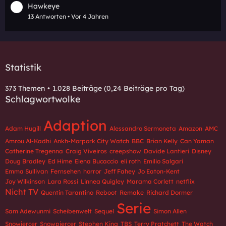
Hawkeye
13 Antworten
Vor 4 Jahren
Statistik
373 Themen
1.028 Beiträge (0,24 Beiträge pro Tag)
Schlagwortwolke
Adaption
Adam Hugill
Alessandro Sermoneta
Amazon
AMC
Amrou Al-Kadhi
Ankh-Morpork City Watch
BBC
Brian Kelly
Can Yaman
Catherine Tregenna
Craig Viveiros
creepshow
Davide Lantieri
Disney
Doug Bradley
Ed Hime
Elena Bucaccio
eli roth
Emilio Salgari
Emma Sullivan
Fernsehen
horror
Jeff Fahey
Jo Eaton-Kent
Joy Wilkinson
Lara Rossi
Linnea Quigley
Marama Corlett
netflix
Nicht TV
Quentin Tarantino
Reboot
Remake
Richard Dormer
Serie
Sam Adewunmi
Scheibenwelt
Sequel
Simon Allen
Snowiercer
Snowpiercer
Stephen King
TBS
Terry Pratchett
The Watch