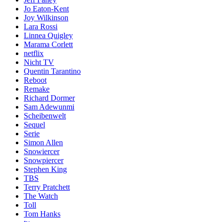
Jo Eaton-Kent
Joy Wilkinson
Lara Rossi
Linnea Quigley
Marama Corlett
netflix
Nicht TV
Quentin Tarantino
Reboot
Remake
Richard Dormer
Sam Adewunmi
Scheibenwelt
Sequel
Serie
Simon Allen
Snowiercer
Snowpiercer
Stephen King
TBS
Terry Pratchett
The Watch
Toll
Tom Hanks