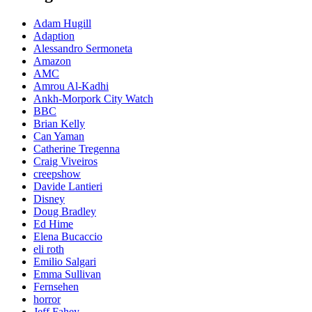
Adam Hugill
Adaption
Alessandro Sermoneta
Amazon
AMC
Amrou Al-Kadhi
Ankh-Morpork City Watch
BBC
Brian Kelly
Can Yaman
Catherine Tregenna
Craig Viveiros
creepshow
Davide Lantieri
Disney
Doug Bradley
Ed Hime
Elena Bucaccio
eli roth
Emilio Salgari
Emma Sullivan
Fernsehen
horror
Jeff Fahey