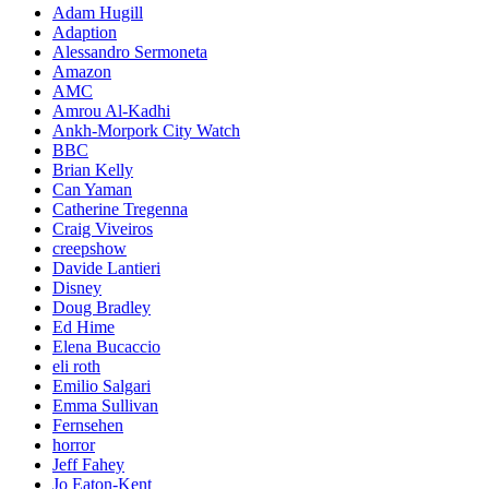
Adam Hugill
Adaption
Alessandro Sermoneta
Amazon
AMC
Amrou Al-Kadhi
Ankh-Morpork City Watch
BBC
Brian Kelly
Can Yaman
Catherine Tregenna
Craig Viveiros
creepshow
Davide Lantieri
Disney
Doug Bradley
Ed Hime
Elena Bucaccio
eli roth
Emilio Salgari
Emma Sullivan
Fernsehen
horror
Jeff Fahey
Jo Eaton-Kent