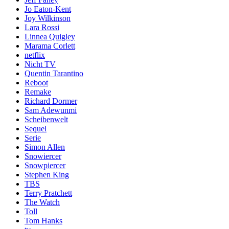
Jo Eaton-Kent
Joy Wilkinson
Lara Rossi
Linnea Quigley
Marama Corlett
netflix
Nicht TV
Quentin Tarantino
Reboot
Remake
Richard Dormer
Sam Adewunmi
Scheibenwelt
Sequel
Serie
Simon Allen
Snowiercer
Snowpiercer
Stephen King
TBS
Terry Pratchett
The Watch
Toll
Tom Hanks