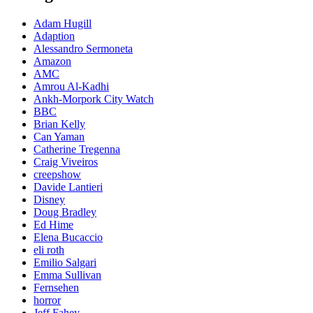
Adam Hugill
Adaption
Alessandro Sermoneta
Amazon
AMC
Amrou Al-Kadhi
Ankh-Morpork City Watch
BBC
Brian Kelly
Can Yaman
Catherine Tregenna
Craig Viveiros
creepshow
Davide Lantieri
Disney
Doug Bradley
Ed Hime
Elena Bucaccio
eli roth
Emilio Salgari
Emma Sullivan
Fernsehen
horror
Jeff Fahey