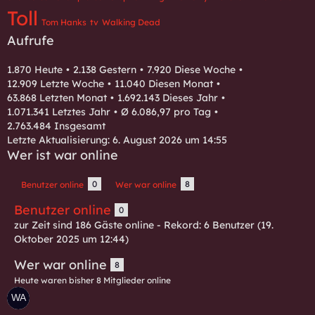
Toll
Tom Hanks
tv
Walking Dead
Aufrufe
1.870 Heute
2.138 Gestern
7.920 Diese Woche
12.909 Letzte Woche
11.040 Diesen Monat
63.868 Letzten Monat
1.692.143 Dieses Jahr
1.071.341 Letztes Jahr
Ø 6.086,97 pro Tag
2.763.484 Insgesamt
Letzte Aktualisierung:
6. August 2026 um 14:55
Wer ist war online
0
8
Benutzer online
Wer war online
Benutzer online
0
zur Zeit sind 186 Gäste online - Rekord: 6 Benutzer (
19.
Oktober 2025 um 12:44
)
Wer war online
8
Heute waren bisher 8 Mitglieder online