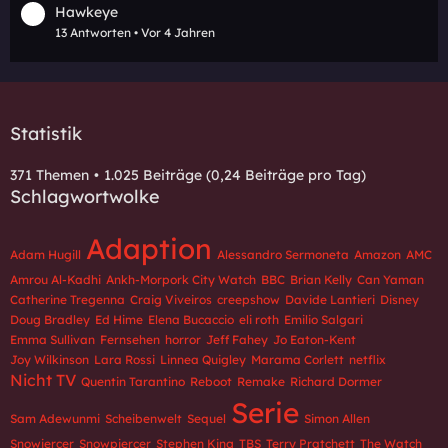
Hawkeye
13 Antworten
Vor 4 Jahren
Statistik
371 Themen
1.025 Beiträge (0,24 Beiträge pro Tag)
Schlagwortwolke
Adaption
Adam Hugill
Alessandro Sermoneta
Amazon
AMC
Amrou Al-Kadhi
Ankh-Morpork City Watch
BBC
Brian Kelly
Can Yaman
Catherine Tregenna
Craig Viveiros
creepshow
Davide Lantieri
Disney
Doug Bradley
Ed Hime
Elena Bucaccio
eli roth
Emilio Salgari
Emma Sullivan
Fernsehen
horror
Jeff Fahey
Jo Eaton-Kent
Joy Wilkinson
Lara Rossi
Linnea Quigley
Marama Corlett
netflix
Nicht TV
Quentin Tarantino
Reboot
Remake
Richard Dormer
Serie
Sam Adewunmi
Scheibenwelt
Sequel
Simon Allen
Snowiercer
Snowpiercer
Stephen King
TBS
Terry Pratchett
The Watch