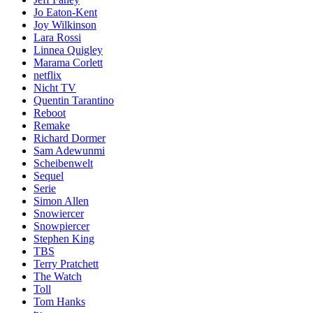
Jo Eaton-Kent
Joy Wilkinson
Lara Rossi
Linnea Quigley
Marama Corlett
netflix
Nicht TV
Quentin Tarantino
Reboot
Remake
Richard Dormer
Sam Adewunmi
Scheibenwelt
Sequel
Serie
Simon Allen
Snowiercer
Snowpiercer
Stephen King
TBS
Terry Pratchett
The Watch
Toll
Tom Hanks