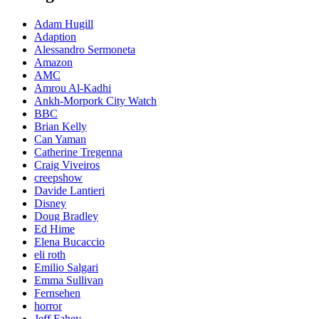
Adam Hugill
Adaption
Alessandro Sermoneta
Amazon
AMC
Amrou Al-Kadhi
Ankh-Morpork City Watch
BBC
Brian Kelly
Can Yaman
Catherine Tregenna
Craig Viveiros
creepshow
Davide Lantieri
Disney
Doug Bradley
Ed Hime
Elena Bucaccio
eli roth
Emilio Salgari
Emma Sullivan
Fernsehen
horror
Jeff Fahey