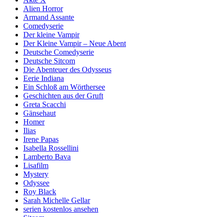
Alien Horror
Armand Assante
Comedyserie
Der kleine Vampir
Der Kleine Vampir – Neue Abent
Deutsche Comedyserie
Deutsche Sitcom
Die Abenteuer des Odysseus
Eerie Indiana
Ein Schloß am Wörthersee
Geschichten aus der Gruft
Greta Scacchi
Gänsehaut
Homer
Ilias
Irene Papas
Isabella Rossellini
Lamberto Bava
Lisafilm
Mystery
Odyssee
Roy Black
Sarah Michelle Gellar
serien kostenlos ansehen