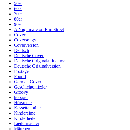
50er
60er
70er
80er
90er
A Nightmare on Elm Street
Cover
Coversongs
Coverversion
Deutsch
Deutsche Cover
Deutsche Originalaufnahme
Deutsche Originalversion
Footage
Found
German Cover
Geschichtenlieder
Groovy
hörspiel
Hörspiele
Kassettenhülle
Kindereime
Kinderlieder
Liedermacher
Märchen