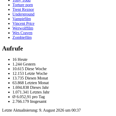
Tony Todd
Torture porn
Trent Reznor
Underground
Vampirfilm
Vincent Price
Werwolffilm
Wes Craven
Zombiefilm
Aufrufe
16 Heute
1.244 Gestern
10.615 Diese Woche
12.153 Letzte Woche
13.735 Diesen Monat
63.868 Letzten Monat
1.694.838 Dieses Jahr
1.071.341 Letztes Jahr
Ø 6.052,91 pro Tag
2.766.179 Insgesamt
Letzte Aktualisierung:
9. August 2026 um 00:37