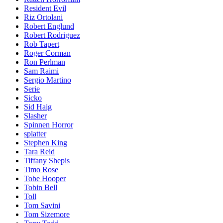
Resident Evil
Riz Ortolani
Robert Englund
Robert Rodriguez
Rob Tapert
Roger Corman
Ron Perlman
Sam Raimi
Sergio Martino
Serie
Sicko
Sid Haig
Slasher
Spinnen Horror
splatter
Stephen King
Tara Reid
Tiffany Shepis
Timo Rose
Tobe Hooper
Tobin Bell
Toll
Tom Savini
Tom Sizemore