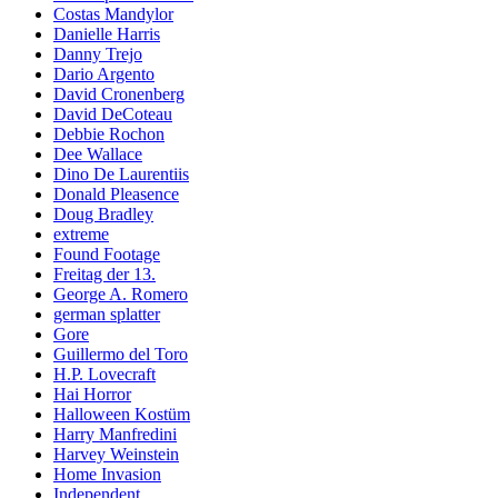
Costas Mandylor
Danielle Harris
Danny Trejo
Dario Argento
David Cronenberg
David DeCoteau
Debbie Rochon
Dee Wallace
Dino De Laurentiis
Donald Pleasence
Doug Bradley
extreme
Found Footage
Freitag der 13.
George A. Romero
german splatter
Gore
Guillermo del Toro
H.P. Lovecraft
Hai Horror
Halloween Kostüm
Harry Manfredini
Harvey Weinstein
Home Invasion
Independent