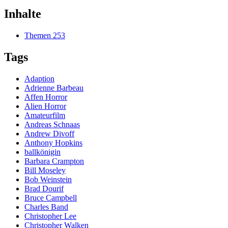
Inhalte
Themen
253
Tags
Adaption
Adrienne Barbeau
Affen Horror
Alien Horror
Amateurfilm
Andreas Schnaas
Andrew Divoff
Anthony Hopkins
ballkönigin
Barbara Crampton
Bill Moseley
Bob Weinstein
Brad Dourif
Bruce Campbell
Charles Band
Christopher Lee
Christopher Walken