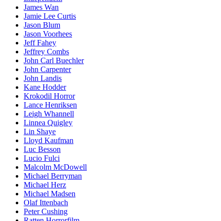
James Wan
Jamie Lee Curtis
Jason Blum
Jason Voorhees
Jeff Fahey
Jeffrey Combs
John Carl Buechler
John Carpenter
John Landis
Kane Hodder
Krokodil Horror
Lance Henriksen
Leigh Whannell
Linnea Quigley
Lin Shaye
Lloyd Kaufman
Luc Besson
Lucio Fulci
Malcolm McDowell
Michael Berryman
Michael Herz
Michael Madsen
Olaf Ittenbach
Peter Cushing
Ratten Horrorfilm